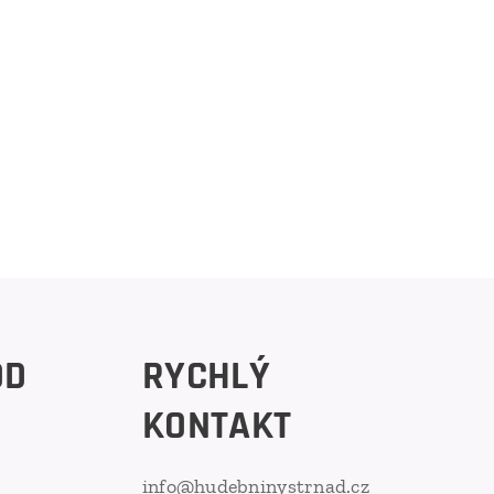
OD
RYCHLÝ
KONTAKT
info@hudebninystrnad.cz