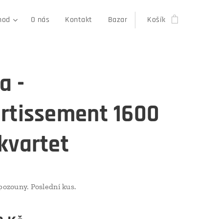
hod
O nás
Kontakt
Bazar
Košík
a -
ertissement 1600
kvartet
 pozouny. Poslední kus.