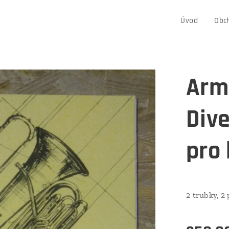
Úvod
Obc
Arm
Div
pro 
2 trubky, 2