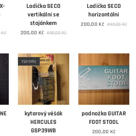
X-
Ladička SECO
Ladička SECO
a
vertikální se
horizontální
stojánkem
200,00
Kč
490,00
Kč
200,00
Kč
0
Kč
490,00
Kč
Výprodej
UNE
kytarový věšák
podnožka GUITAR
HERCULES
FOOT STOOL
GSP39WB
200,00
Kč