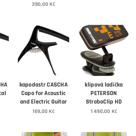
390,00
Kč
CHA
kapodastr CASCHA
klipová ladička
cal
Capo for Acoustic
PETERSON
and Electric Guitar
StroboClip HD
169,00
Kč
1 490,00
Kč