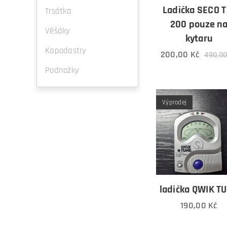
Ladička SECO T
Trsátka
200 pouze n
Věšáky
kytaru
Kapodastry
200,00
Kč
490,0
Podnožky
Výprodej
ladička QWIK T
190,00
Kč