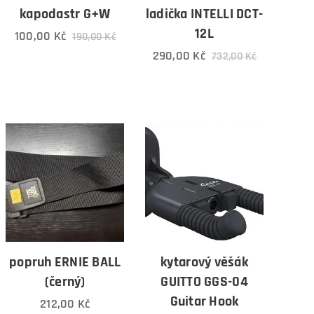
kapodastr G+W
ladička INTELLI DCT-
12L
100,00
Kč
190,00
Kč
290,00
Kč
732,00
Kč
popruh ERNIE BALL
kytarový věšák
(černý)
GUITTO GGS-04
Guitar Hook
212,00
Kč