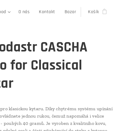
hod
O nás
Kontakt
Bazar
Košík
odastr CASCHA
o for Classical
tar
pro klasickou kytaru. Díky chytrému systému upínání
 ovládnete jednou rukou, čemuž napomáhá i velice
 - pouhých 40 gramů. Je vyroben z kvalitního kovu,
z odolné oceli a části přicházející do styku s kytarou