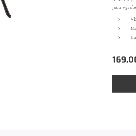
jsou vyrob
Vh
Ma
Ba
169,0