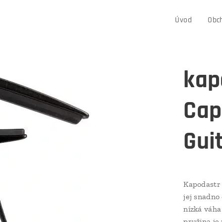
Úvod
Obc
kap
Cap
Gui
Kapodastr 
jej snadno
nízká váha
pružina je 