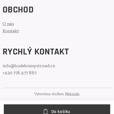
OBCHOD
O nás
Kontakt
RYCHLÝ KONTAKT
info@hudebninystrnad.cz
+420 776 477 867
Vytvořeno službou
Webnode
Do košíku