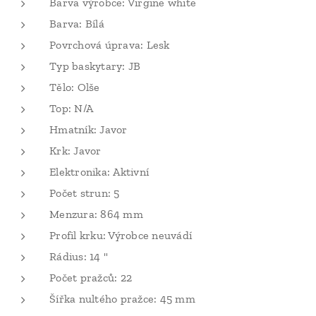
Barva výrobce: Virgine white
Barva: Bílá
Povrchová úprava: Lesk
Typ baskytary: JB
Tělo: Olše
Top: N/A
Hmatník: Javor
Krk: Javor
Elektronika: Aktivní
Počet strun: 5
Menzura: 864 mm
Profil krku: Výrobce neuvádí
Rádius: 14 "
Počet pražců: 22
Šířka nultého pražce: 45 mm