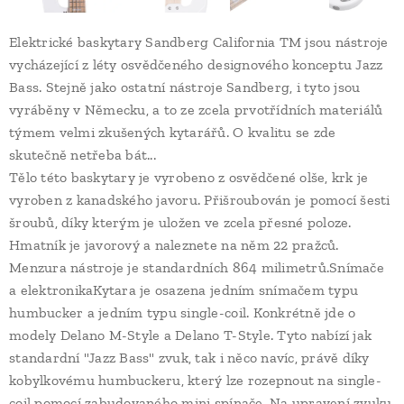
Elektrické baskytary Sandberg California TM jsou nástroje
vycházející z léty osvědčeného designového konceptu Jazz
Bass. Stejně jako ostatní nástroje Sandberg, i tyto jsou
vyráběny v Německu, a to ze zcela prvotřídních materiálů
týmem velmi zkušených kytarářů. O kvalitu se zde
skutečně netřeba bát...
Tělo této baskytary je vyrobeno z osvědčené olše, krk je
vyroben z kanadského javoru. Přišroubován je pomocí šesti
šroubů, díky kterým je uložen ve zcela přesné poloze.
Hmatník je javorový a naleznete na něm 22 pražců.
Menzura nástroje je standardních 864 milimetrů.Snímače
a elektronikaKytara je osazena jedním snímačem typu
humbucker a jedním typu single-coil. Konkrétně jde o
modely Delano M-Style a Delano T-Style. Tyto nabízí jak
standardní "Jazz Bass" zvuk, tak i něco navíc, právě díky
kobylkovému humbuckeru, který lze rozepnout na single-
coil pomocí zabudovaného mini spínače. Na upravení zvuku