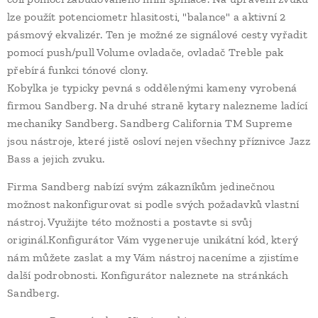
lze použít potenciometr hlasitosti, "balance" a aktivní 2
pásmový ekvalizér. Ten je možné ze signálové cesty vyřadit
pomocí push/pull Volume ovladače, ovladač Treble pak
přebírá funkci tónové clony.
Kobylka je typicky pevná s oddělenými kameny vyrobená
firmou Sandberg. Na druhé straně kytary nalezneme ladící
mechaniky Sandberg. Sandberg California TM Supreme
jsou nástroje, které jistě osloví nejen všechny příznivce Jazz
Bass a jejich zvuku.
Firma Sandberg nabízí svým zákazníkům jedinečnou
možnost nakonfigurovat si podle svých požadavků vlastní
nástroj. Využijte této možnosti a postavte si svůj
originál.Konfigurátor Vám vygeneruje unikátní kód, který
nám můžete zaslat a my Vám nástroj naceníme a zjistíme
další podrobnosti. Konfigurátor naleznete na stránkách
Sandberg.