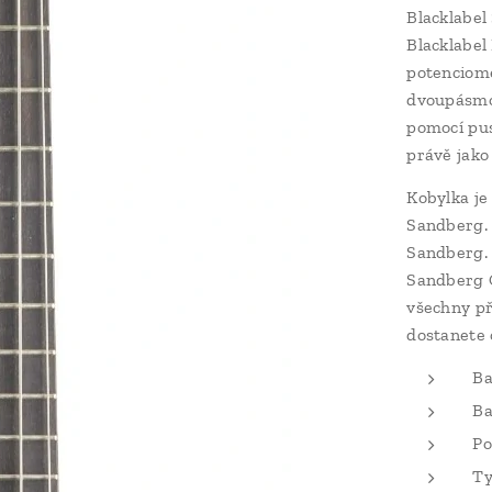
Blacklabel
Blacklabel
potenciome
dvoupásmov
pomocí pus
právě jako
Kobylka je
Sandberg. 
Sandberg.
Sandberg C
všechny př
dostanete 
Ba
Ba
Po
Ty