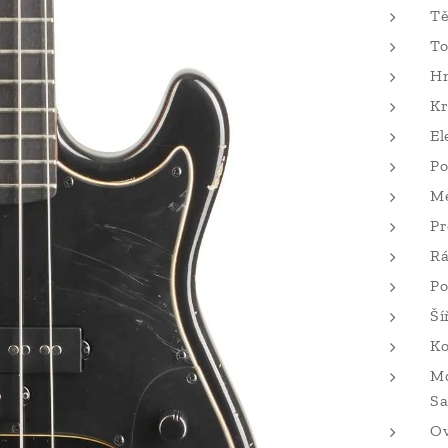
Tě
To
Hm
Kr
El
Po
M
Pr
Rá
Po
Ší
Ko
Mo
Sa
Ov