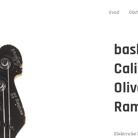
Úvod
Obc
bas
Cal
Oliv
Ram
Elektrické