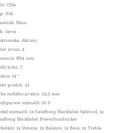
lo: Olše
p: N/A
atník: Eben
k: Javor
ektronika: Aktivní
čet strun: 4
enzura: 864 mm
ofil krku: C
dius: 14 "
čet pražců: 22
řka nultého pražce: 39,5 mm
nfigurace snímačů: H-S
del snímačů: 1x Sandberg Blacklabel Splitcoil, 1x
ndberg Blacklabel Powerhumbucker
ládání: 1x Volume, 1x Balance, 1x Bass, 1x Treble