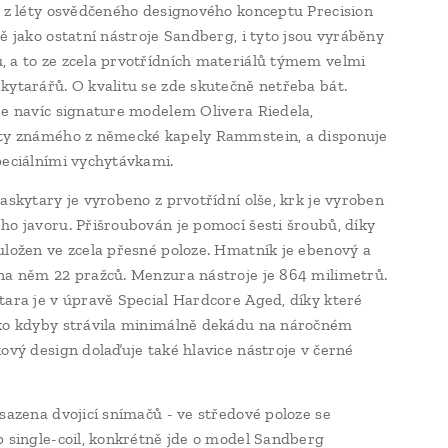
í z léty osvědčeného designového konceptu Precision
ně jako ostatní nástroje Sandberg, i tyto jsou vyráběny
 a to ze zcela prvotřídních materiálů týmem velmi
kytarářů. O kvalitu se zde skutečně netřeba bát.
je navíc signature modelem Olivera Riedela,
ty známého z německé kapely Rammstein, a disponuje
peciálními vychytávkami.
baskytary je vyrobeno z prvotřídní olše, krk je vyroben
ho javoru. Přišroubován je pomocí šesti šroubů, díky
uložen ve zcela přesné poloze. Hmatník je ebenový a
na něm 22 pražců. Menzura nástroje je 864 milimetrů.
tara je v úpravě Special Hardcore Aged, díky které
ko kdyby strávila minimálně dekádu na náročném
kový design dolaďuje také hlavice nástroje v černé
osazena dvojicí snímačů - ve středové poloze se
p single-coil, konkrétně jde o model Sandberg