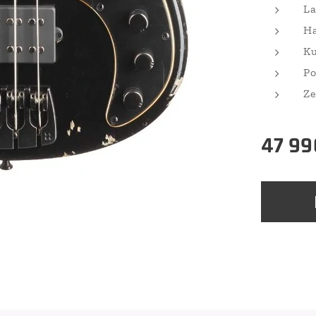
La
Ha
Ku
Po
Ze
47 99