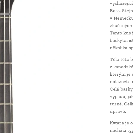
vycházejíc
Bass. Stej
v Německu,
zkušených 
Tento kus 
baskytaris
několika s
Tělo této 
z kanadské
kterým je 
naleznete 
Celá basky
vypadá, ja
turné. Cel
úpravě.
Kytara je 
nachází ty