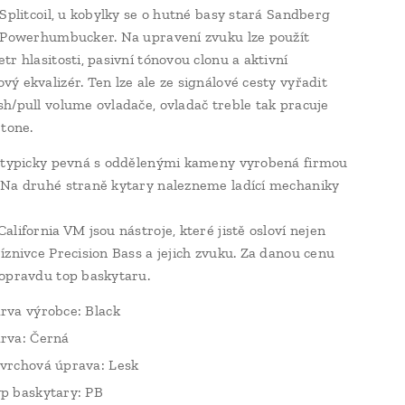
 Splitcoil, u kobylky se o hutné basy stará Sandberg
 Powerhumbucker. Na upravení zvuku lze použít
tr hlasitosti, pasivní tónovou clonu a aktivní
ý ekvalizér. Ten lze ale ze signálové cesty vyřadit
h/pull volume ovladače, ovladač treble tak pracuje
 tone.
 typicky pevná s oddělenými kameny vyrobená firmou
Na druhé straně kytary nalezneme ladící mechaniky
alifornia VM jsou nástroje, které jistě osloví nejen
íznivce Precision Bass a jejich zvuku. Za danou cenu
opravdu top baskytaru.
rva výrobce: Black
rva: Černá
vrchová úprava: Lesk
p baskytary: PB