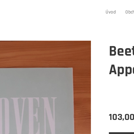
Úvod
Obc
Bee
App
103,0