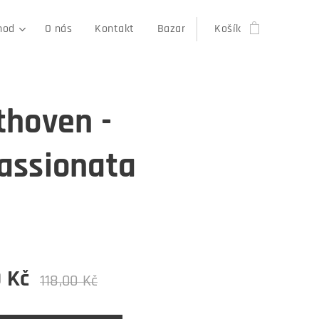
hod
O nás
Kontakt
Bazar
Košík
thoven -
assionata
0
Kč
118,00
Kč