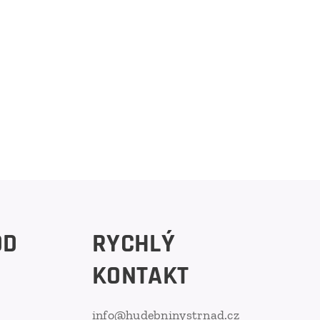
OD
RYCHLÝ
KONTAKT
info@hudebninystrnad.cz