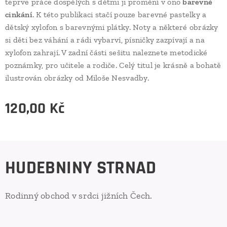
teprve práce dospělých s dětmi ji promění v ono
barevné
cinkání
. K této publikaci stačí pouze barevné pastelky a
dětský xylofon s barevnými plátky. Noty a některé obrázky
si děti bez váhání a rádi vybarví, písničky zazpívají a na
xylofon zahrají. V zadní části sešitu naleznete metodické
poznámky, pro učitele a rodiče. Celý titul je krásně a bohatě
ilustrován obrázky od Miloše Nesvadby.
120,00
Kč
HUDEBNINY STRNAD
Rodinný obchod v srdci jižních Čech.