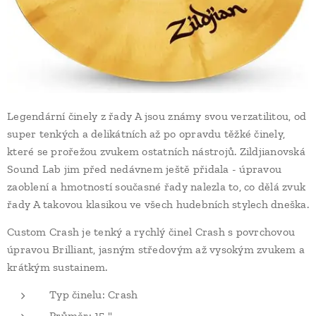
Legendární činely z řady A jsou známy svou verzatilitou, od
super tenkých a delikátních až po opravdu těžké činely,
které se prořežou zvukem ostatních nástrojů. Zildjianovská
Sound Lab jim před nedávnem ještě přidala - úpravou
zaoblení a hmotností současné řady nalezla to, co dělá zvuk
řady A takovou klasikou ve všech hudebních stylech dneška.
Custom Crash je tenký a rychlý činel Crash s povrchovou
úpravou Brilliant, jasným středovým až vysokým zvukem a
krátkým sustainem.
Typ činelu: Crash
Průměr: 15 "