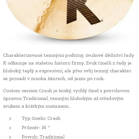
Charakterizované temnými podtóny, zvukové dědictví řady
K odkazuje na staletou historii firmy. Zvuk činelů z řady je
hluboký, teplý a expresivní, ale přes svůj temný charakter
se prosadí v mnoha žánrech, od jazzu po rock.
Custom session Crash je tenký, rychlý činel s povrchovou
úpravou Traditional, temným hlubokým až středovým
zvukem a krátkým sustainem.
Typ činelu: Crash
Průměr: 16 "
Povrch: Traditional