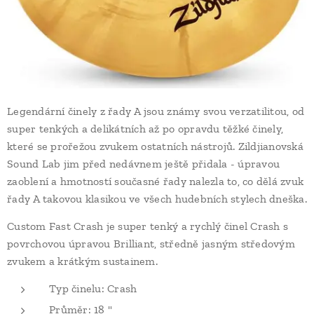
Legendární činely z řady A jsou známy svou verzatilitou, od
super tenkých a delikátních až po opravdu těžké činely,
které se prořežou zvukem ostatních nástrojů. Zildjianovská
Sound Lab jim před nedávnem ještě přidala - úpravou
zaoblení a hmotností současné řady nalezla to, co dělá zvuk
řady A takovou klasikou ve všech hudebních stylech dneška.
Custom Fast Crash je super tenký a rychlý činel Crash s
povrchovou úpravou Brilliant, středně jasným středovým
zvukem a krátkým sustainem.
Typ činelu: Crash
Průměr: 18 "