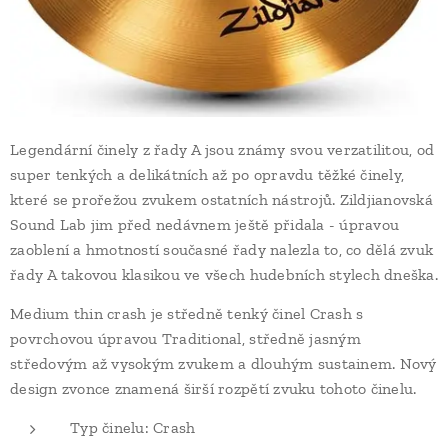
Legendární činely z řady A jsou známy svou verzatilitou, od
super tenkých a delikátních až po opravdu těžké činely,
které se prořežou zvukem ostatních nástrojů. Zildjianovská
Sound Lab jim před nedávnem ještě přidala - úpravou
zaoblení a hmotností současné řady nalezla to, co dělá zvuk
řady A takovou klasikou ve všech hudebních stylech dneška.
Medium thin crash je středně tenký činel Crash s
povrchovou úpravou Traditional, středně jasným
středovým až vysokým zvukem a dlouhým sustainem. Nový
design zvonce znamená širší rozpětí zvuku tohoto činelu.
Typ činelu: Crash