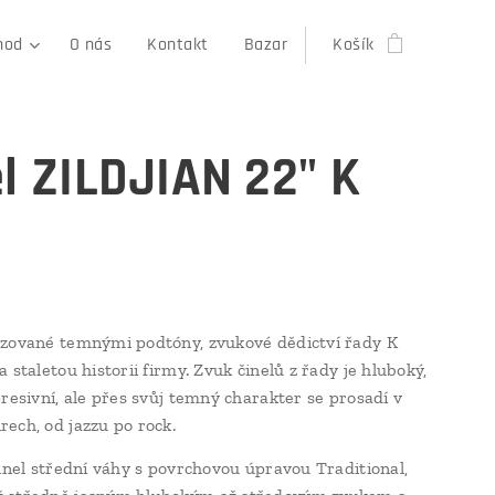
hod
O nás
Kontakt
Bazar
Košík
el ZILDJIAN 22" K
e
zované temnými podtóny, zvukové dědictví řady K
 staletou historii firmy. Zvuk činelů z řady je hluboký,
presivní, ale přes svůj temný charakter se prosadí v
ech, od jazzu po rock.
činel střední váhy s povrchovou úpravou Traditional,