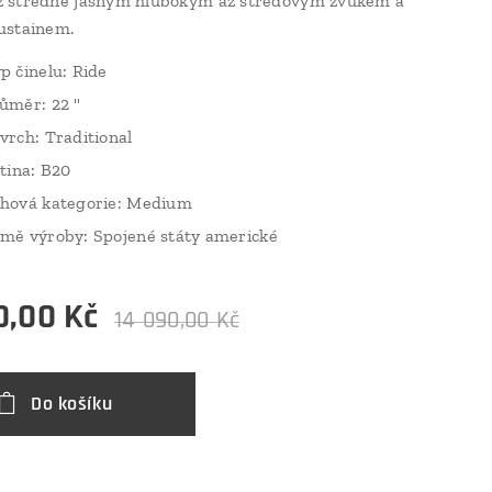
 středně jasným hlubokým až středovým zvukem a
ustainem.
p činelu: Ride
ůměr: 22 "
vrch: Traditional
itina: B20
hová kategorie: Medium
mě výroby: Spojené státy americké
0,00
Kč
14 090,00
Kč
Do košíku