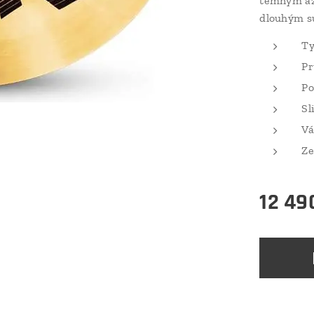
temným až
dlouhým s
Ty
Pr
Po
Sl
Vá
Ze
12 49