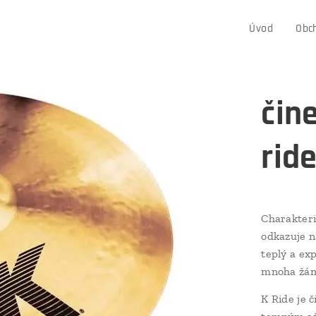
Úvod
Obc
čin
rid
Charakteri
odkazuje na
teplý a ex
mnoha žánr
K Ride je 