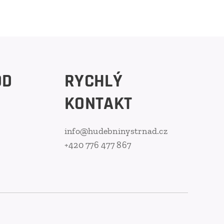
OD
RYCHLÝ
KONTAKT
info@hudebninystrnad.cz
+420 776 477 867