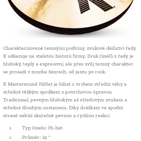
Charakterizované temnými podtóny, zvukové dědictví řady
K odkazuje na staletou historii firmy. Zvuk činelů z řady je
hluboký, teplý a expresivní, ale přes svůj temný charakter
se prosadí v mnoha žánrech, od jazzu po rock.
K Mastersound HiHat je hihat s vrchem střední váhy a
středně těžkým spodkem s povrchovou úpravou
Traditional, pevným hlubokým až středovým zvukem a
středně dlouhým sustainem. Díky drážkám ve spodní
straně nabízí skutečně pevnou a rychlou reakci.
Typ činelu: Hi-hat
Průměr: 14 "