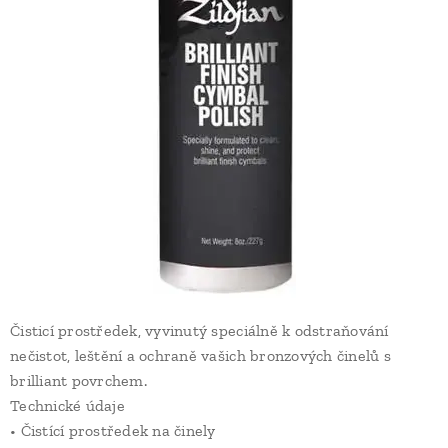
Čisticí prostředek, vyvinutý speciálně k odstraňování
nečistot, leštění a ochraně vašich bronzových činelů s
brilliant povrchem.
Technické údaje
• Čistící prostředek na činely