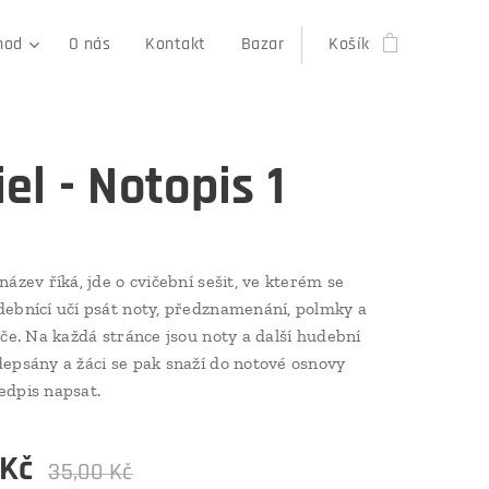
hod
O nás
Kontakt
Bazar
Košík
el - Notopis 1
název říká, jde o cvičební sešit, ve kterém se
ebnící učí psát noty, předznamenání, polmky a
íče. Na každá stránce jsou noty a další hudební
epsány a žáci se pak snaží do notové osnovy
edpis napsat.
Kč
35,00
Kč