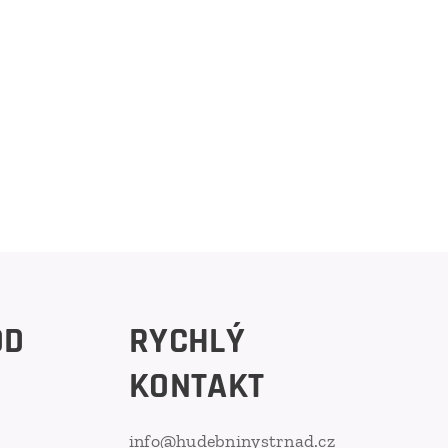
OD
RYCHLÝ
KONTAKT
info@hudebninystrnad.cz