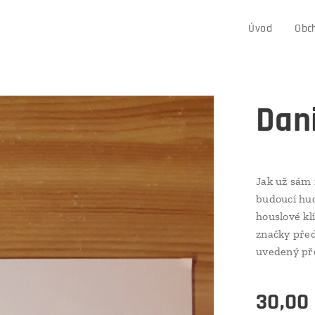
Úvod
Obc
Dani
Jak už sám 
budoucí hud
houslové kl
značky před
uvedený př
30,00