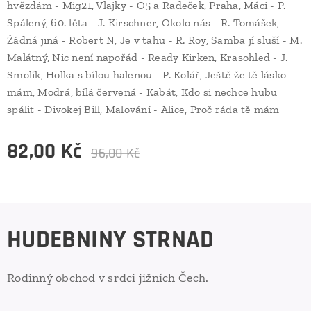
hvězdám - Mig21, Vlajky - O5 a Radeček, Praha, Máci - P.
Spálený, 60. lěta - J. Kirschner, Okolo nás - R. Tomášek,
Žádná jiná - Robert N, Je v tahu - R. Roy, Samba jí sluší - M.
Malátný, Nic není napořád - Ready Kirken, Krasohled - J.
Smolík, Holka s bílou halenou - P. Kolář, Ještě že tě lásko
mám, Modrá, bílá červená - Kabát, Kdo si nechce hubu
spálit - Divokej Bill, Malování - Alice, Proč ráda tě mám
82,00
Kč
96,00
Kč
HUDEBNINY STRNAD
Rodinný obchod v srdci jižních Čech.