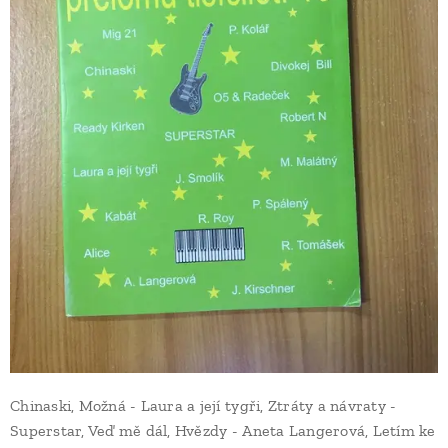
Chinaski, Možná - Laura a její tygři, Ztráty a návraty -
Superstar, Veď mě dál, Hvězdy - Aneta Langerová, Letím ke