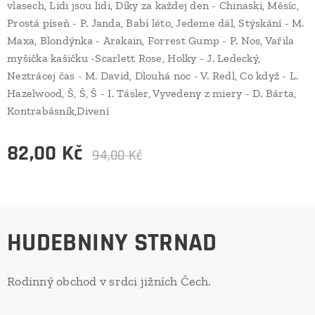
vlasech, Lidi jsou lidi, Díky za každej den - Chinaski, Měsíc,
Prostá píseň - P. Janda, Babí léto, Jedeme dál, Stýskání - M.
Maxa, Blondýnka - Arakain, Forrest Gump - P. Nos, Vařila
myšička kašičku -Scarlett Rose, Holky - J. Ledecký,
Neztrácej čas - M. David, Dlouhá noc - V. Redl, Co když - L.
Hazelwood, Š, Š, Š - I. Tásler, Vyvedeny z miery - D. Bárta,
Kontrabásník,Divení
82,00
Kč
94,00
Kč
HUDEBNINY STRNAD
Rodinný obchod v srdci jižních Čech.