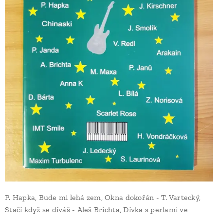
P. Hapka, Bude mi lehá zem, Okna dokořán - T. Vartecký,
Stačí když se díváš - Aleš Brichta, Dívka s perlami ve