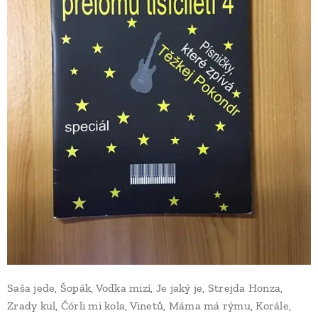
Saša jede, Šopák, Vodka mizí, Je jaký je, Strejda Honza,
Zrady kul, Čórli mi kola, Vinetů, Máma má rýmu, Korále,