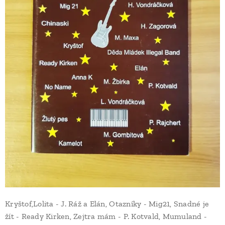
Kryštof,Lolita - J. Ráž a Elán, Otazníky - Mig21, Snadné je
žít - Ready Kirken, Zejtra mám - P. Kotvald, Mumuland -