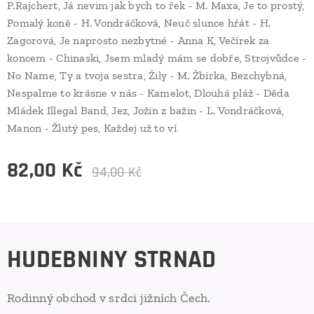
P.Rajchert, Já nevim jak bych to řek - M. Maxa, Je to prostý,
Pomalý koně - H. Vondráčková, Neuč slunce hřát - H.
Zagorová, Je naprosto nezbytné - Anna K, Večírek za
koncem - Chinaski, Jsem mladý mám se dobře, Strojvůdce -
No Name, Ty a tvoja sestra, Žily - M. Žbirka, Bezchybná,
Nespalme to krásne v nás - Kamelot, Dlouhá pláž - Děda
Mládek Illegal Band, Jez, Jožin z bažin - L. Vondráčková,
Manon - Žlutý pes, Každej už to ví
82,00
Kč
94,00
Kč
HUDEBNINY STRNAD
Rodinný obchod v srdci jižních Čech.