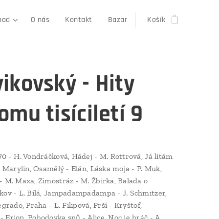
hod
O nás
Kontakt
Bazar
Košík
ikovský - Hity
omu tisíciletí 9
70 - H. Vondráčková, Hádej - M. Rottrová, Já lítám
d, Marylin, Osamělý - Elán, Láska moja - P. Muk,
- M. Maxa, Zimostráz - M. Žbirka, Balada o
kov - L. Bílá, Jampadampadampa - J. Schmitzer,
egrado, Praha - L. Filipová, Prší - Kryštof,
 Erion, Pohodovka snů - Alice, Noc je hráč - A.