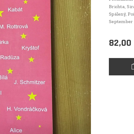
Brichta, Sir
Spálený, Poř
September
82,00