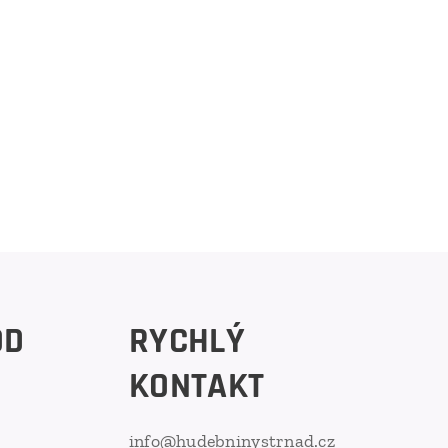
OD
RYCHLÝ
KONTAKT
info@hudebninystrnad.cz