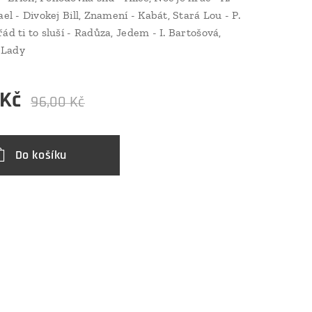
ael - Divokej Bill, Znamení - Kabát, Stará Lou - P.
ád ti to sluší - Radůza, Jedem - I. Bartošová,
 Lady
Kč
96,00
Kč
Do košíku