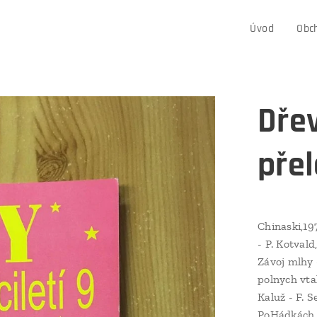
Úvod
Obc
Dřev
přel
Chinaski,19
- P. Kotval
Závoj mlhy 
polnych vta
Kaluž - F. S
PoHádkách -