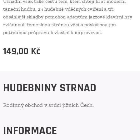
Usnadní však také cestu těm, kteří chtějí hrát moderní
taneční hudbu. 25 hudebně vděčných cvičení a tři
obsáhlejší skladby pomohou adeptům jazzové klavírní hry
zvládnout řemeslnou stránku věci a poskytnou jim
potřebnou průpravu k vlastní k improvizaci.
149,00
Kč
HUDEBNINY STRNAD
Rodinný obchod v srdci jižních Čech.
INFORMACE