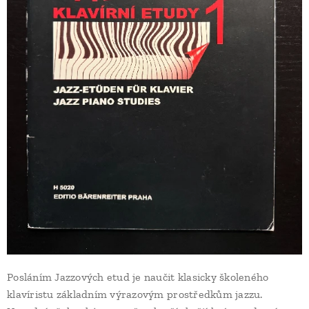
Posláním Jazzových etud je naučit klasicky školeného
klavíristu základním výrazovým prostředkům jazzu.