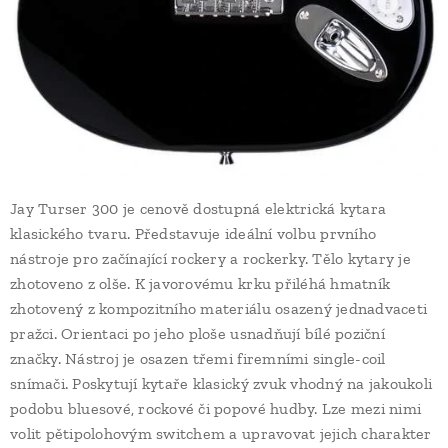
Jay Turser 300 je cenově dostupná elektrická kytara
klasického tvaru. Představuje ideální volbu prvního
nástroje pro začínající rockery a rockerky. Tělo kytary je
zhotoveno z olše. K javorovému krku přiléhá hmatník
zhotovený z kompozitního materiálu osazený jednadvaceti
pražci. Orientaci po jeho ploše usnadňují bílé poziční
značky. Nástroj je osazen třemi firemními single-coil
snímači. Poskytují kytaře klasický zvuk vhodný na jakoukoli
podobu bluesové, rockové či popové hudby. Lze mezi nimi
volit pětipolohovým switchem a upravovat jejich charakter