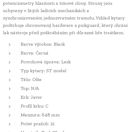
potenciometry hlasitosti a tónové clony. Struny jsou
uchyceny v litých ladících mechanikách a
synchronizovaném jednozvratném tremolu. Vzhled kytary
podtrhuje chromovaný hardware a pickguard, který chrání
lak nástroje před poškrábáním při důrazné hře trsátkem.
Barva výrobce: Black
Barva: Černá
Povrchová úprava: Lesk
Typ kytary: ST model
Tělo: Olše
Top: N/A
Krk: Javor
Profil krku: C
Menzura: 648 mm
Počet pražců: 21