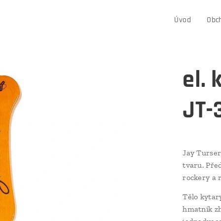
Úvod
Obc
el.
JT-
Jay Turser
tvaru. Před
rockery a 
Tělo kytar
hmatník zh