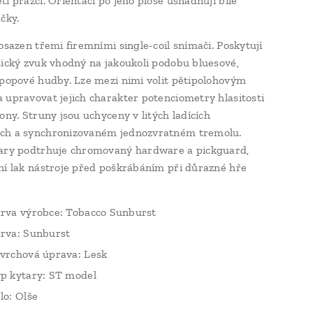
ti pražci. Orientaci po jeho ploše usnadňují bílé
čky.
 osazen třemi firemními single-coil snímači. Poskytují
sický zvuk vhodný na jakoukoli podobu bluesové,
 popové hudby. Lze mezi nimi volit pětipolohovým
 upravovat jejich charakter potenciometry hlasitosti
ony. Struny jsou uchyceny v litých ladících
ch a synchronizovaném jednozvratném tremolu.
ary podtrhuje chromovaný hardware a pickguard,
ní lak nástroje před poškrábáním při důrazné hře
rva výrobce: Tobacco Sunburst
rva: Sunburst
vrchová úprava: Lesk
p kytary: ST model
lo: Olše