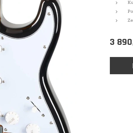
Ku
Po
Ze
3 890