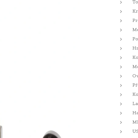
To
Kr
Pr
M
Po
Hm
Ko
Mo
Ov
Př
Ko
La
Ha
MI
US