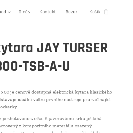
hod
O nás
Kontakt
Bazar
Košík
 kytara JAY TURSER
300-TSB-A-U
 300 je cenově dostupná elektrická kytara klasického
stavuje ideální volbu prvního nástroje pro začínající
rockerky.
y je zhotoveno z olše. K javorovému krku přiléhá
otovený z kompozitního materiálu osazený