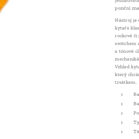
jednadvace
poziční zna
Nástroj je
kytaře kla
rockové či
switchem a
a tónové cl
mechaniká
Vzhled kyt
který chrá
trsátkem.
Ba
Ba
Po
Ty
Tě