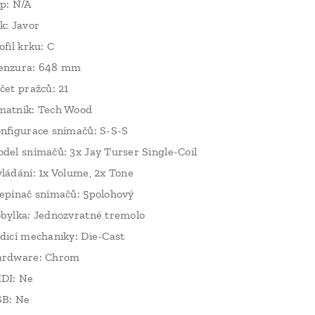
p: N/A
k: Javor
ofil krku: C
enzura: 648 mm
čet pražců: 21
atník: Tech Wood
nfigurace snímačů: S-S-S
del snímačů: 3x Jay Turser Single-Coil
ládání: 1x Volume, 2x Tone
epínač snímačů: 5polohový
bylka: Jednozvratné tremolo
dicí mechaniky: Die-Cast
rdware: Chrom
DI: Ne
B: Ne