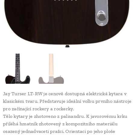
Jay Turser LT-RW je cenově dostupná elektrická kytara v
klasickém tvaru. Představuje ideální volbu prvního nástroje
pro začínající rockery a rockerky.
Tělo kytary je zhotoveno z palisandru. K javorovému krku
přiléhá hmatník zhotovený z kompozitního materiálu
osazený jednadvaceti pražci. Orientaci po jeho ploše