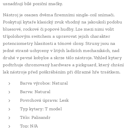
usnadňují bílé poziční značky.
Nástroj je osazen dvěma firemními single-coil snímači.
Poskytují kytaře klasický zvuk vhodný na jakoukoli podobu
bluesové, rockové či popové hudby. Lze mezi nimi volit
třípolohovým switchem a upravovat jejich charakter
potenciometry hlasitosti a tónové clony. Struny jsou na
jedné straně uchyceny v litých ladících mechanikách, nad
druhé v pevné kobylce a skrze tělo nástroje. Vzhled kytary
podtrhuje chromovaný hardware a pickguard, který chrání
lak nástroje před poškrábáním při důrazné hře trsátkem.
Barva výrobce: Natural
Barva: Natural
Povrchová úprava: Lesk
Typ kytary: T model
Tělo: Palisandr
Top: N/A