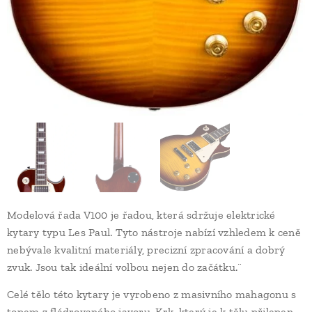
Modelová řada V100 je řadou, která sdržuje elektrické
kytary typu Les Paul. Tyto nástroje nabízí vzhledem k ceně
nebývale kvalitní materiály, precizní zpracování a dobrý
zvuk. Jsou tak ideální volbou nejen do začátku.¨
Celé tělo této kytary je vyrobeno z masivního mahagonu s
topem z fládrovaného javoru. Krk, který je k tělu přilepen,