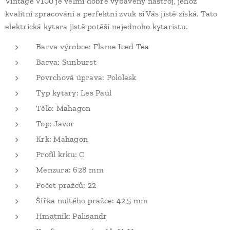
Vintage V100 je velmi dobře vybavený nástroj, jehož
kvalitní zpracování a perfektní zvuk si Vás jistě získá. Tato
elektrická kytara jistě potěší nejednoho kytaristu.
Barva výrobce: Flame Iced Tea
Barva: Sunburst
Povrchová úprava: Pololesk
Typ kytary: Les Paul
Tělo: Mahagon
Top: Javor
Krk: Mahagon
Profil krku: C
Menzura: 628 mm
Počet pražců: 22
Šířka nultého pražce: 42,5 mm
Hmatník: Palisandr