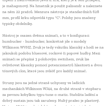
je mahagonový. Na hmatník je použit palisandr a naleznete
na něm 22 pražců. Menzura nástroje je standardních 628
mm, profil krku odpovídá typu "C". Polohy jsou značeny
typicky obdelníky.
Nástroj je osazen dvěma snímači, a to v konfiguraci
humbucker - humbucker, konkrétně jde o modely
WIlkinson WVHZ. Zvuk je tedy vskutku klasický a hodí se na
jakoukoli podobu bluesové, rockové či popové hudby. Mezi
snímači se přepíná 3 polohovým switchem, zvuk lze
ovlivňovat klasicky pomocí potenciometrů hlasitosti a dvou
tónových clon, které jsou zvlášť pro každý snímač.
Struny jsou na jedné straně uchyceny ve ladících
mechanikách Wilkinson WJ44, na druhé straně v stopbaru
za pevnou kobylkou typu tune-o-matic. Stabilita ladění a
dobrý sustain jsou tak zaručeny. Nultý pražec je plastový.