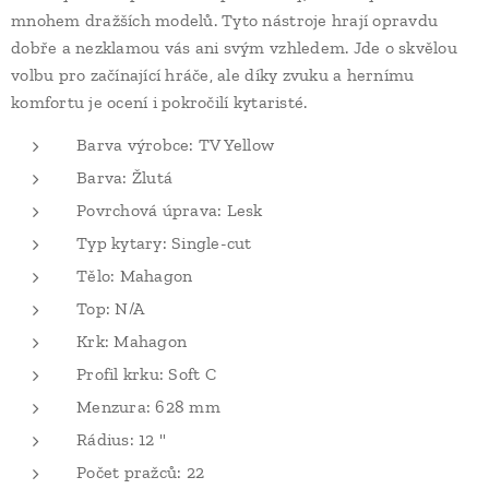
mnohem dražších modelů. Tyto nástroje hrají opravdu
dobře a nezklamou vás ani svým vzhledem. Jde o skvělou
volbu pro začínající hráče, ale díky zvuku a hernímu
komfortu je ocení i pokročilí kytaristé.
Barva výrobce: TV Yellow
Barva: Žlutá
Povrchová úprava: Lesk
Typ kytary: Single-cut
Tělo: Mahagon
Top: N/A
Krk: Mahagon
Profil krku: Soft C
Menzura: 628 mm
Rádius: 12 "
Počet pražců: 22