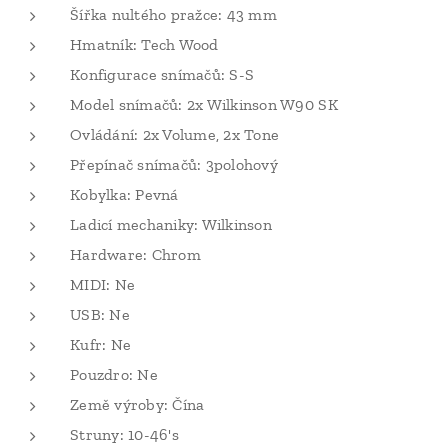
Šířka nultého pražce: 43 mm
Hmatník: Tech Wood
Konfigurace snímačů: S-S
Model snímačů: 2x Wilkinson W90 SK
Ovládání: 2x Volume, 2x Tone
Přepínač snímačů: 3polohový
Kobylka: Pevná
Ladicí mechaniky: Wilkinson
Hardware: Chrom
MIDI: Ne
USB: Ne
Kufr: Ne
Pouzdro: Ne
Země výroby: Čína
Struny: 10-46's