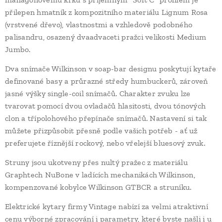
přilepen hmatník z kompozitního materiálu Lignum Rosa
(vrstvené dřevo), vlastnostmi a vzhledově podobného
palisandru, osazený dvaadvaceti pražci velikosti Medium
Jumbo.
Dva snímače Wilkinson v soap-bar designu poskytují kytaře
definované basy a průrazné středy humbuckerů, zároveň
jasné výšky single-coil snímačů. Charakter zvuku lze
tvarovat pomocí dvou ovladačů hlasitosti, dvou tónových
clon a třípolohového přepínače snímačů. Nastavení si tak
můžete přizpůsobit přesně podle vašich potřeb - ať už
preferujete říznější rockový, nebo vřelejší bluesový zvuk.
Struny jsou ukotveny přes nultý pražec z materiálu
Graphtech NuBone v ladících mechanikách Wilkinson,
kompenzované kobylce Wilkinson GTBCR a struníku.
Elektrické kytary firmy Vintage nabízí za velmi atraktivní
cenu výborné zpracování i parametry, které byste našli i u