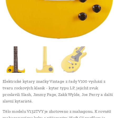
Elektrické kytary značky Vintage z řady V100 vychází z
tvaru rockových klasik - kytar typu LP, jejichž zvuk
proslavili Slash, Jimmy Page, Zakk Wylde, Joe Perry a další
slavní kytaristé.
Tělo modelu V132TVY je zhotoveno z mahagonu. K rovněž
mahagonovému krku s příjemným "Soft C" profilem je