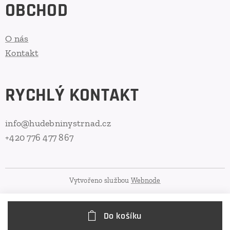
OBCHOD
O nás
Kontakt
RYCHLÝ KONTAKT
info@hudebninystrnad.cz
+420 776 477 867
Vytvořeno službou
Webnode
Do košíku