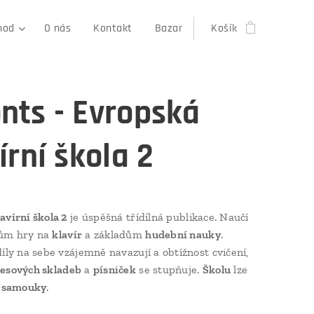
hod
O nás
Kontakt
Bazar
Košík
nts - Evropská
írní škola 2
avírní škola 2
je úspěšná třídílná publikace. Naučí
ům hry na
klavír
a základům
hudební nauky
.
díly na sebe vzájemně navazují a obtížnost cvičení,
esových skladeb
a
písniček
se stupňuje.
Školu
lze
o
samouky
.