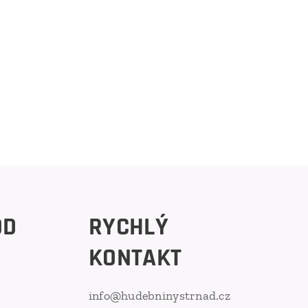
OD
RYCHLÝ
KONTAKT
info@hudebninystrnad.cz