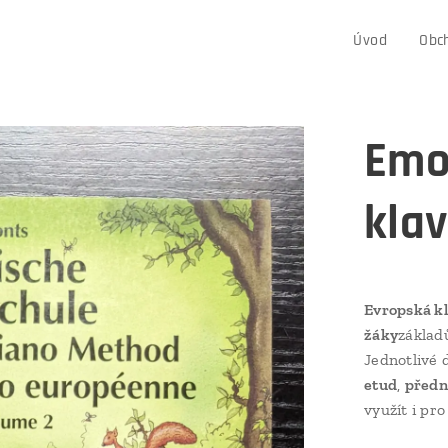
Úvod
Obc
Emo
klav
Evropská kl
žáky
základ
Jednotlivé 
etud
,
předn
využít i pr