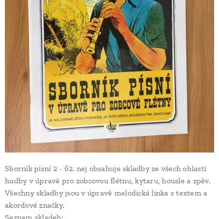
Sborník písní 2 - 62. nej obsahuje skladby ze všech oblastí
hudby v úpravě pro zobcovou flétnu, kytaru, housle a zpěv.
Všechny skladby jsou v úpravě melodická linka s textem a
akordové značky.
Seznam skladeb: