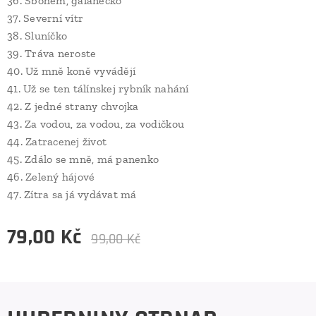
36. Sbohem, galánečko
37. Severní vítr
38. Sluníčko
39. Tráva neroste
40. Už mně koně vyvádějí
41. Už se ten tálínskej rybník nahání
42. Z jedné strany chvojka
43. Za vodou, za vodou, za vodičkou
44. Zatracenej život
45. Zdálo se mně, má panenko
46. Zelený hájové
47. Zítra sa já vydávat má
79,00
Kč
99,00
Kč