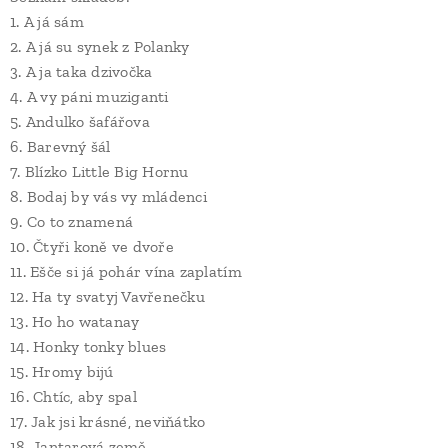
1. A já sám
2. A já su synek z Polanky
3. A ja taka dzivočka
4. A vy páni muziganti
5. Andulko šafářova
6. Barevný šál
7. Blízko Little Big Hornu
8. Bodaj by vás vy mládenci
9. Co to znamená
10. Čtyři koně ve dvoře
11. Ešče si já pohár vína zaplatím
12. Ha ty svatyj Vavřenečku
13. Ho ho watanay
14. Honky tonky blues
15. Hromy bijú
16. Chtíc, aby spal
17. Jak jsi krásné, neviňátko
18. Jantarová země