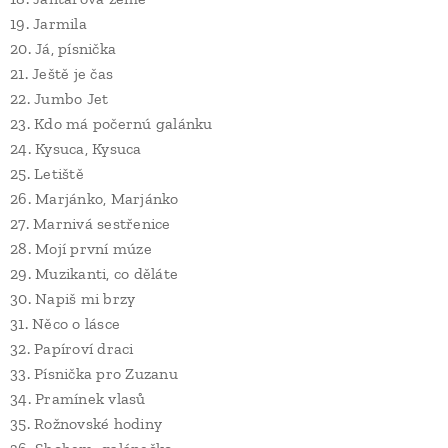
19. Jarmila
20. Já, písnička
21. Ještě je čas
22. Jumbo Jet
23. Kdo má počernú galánku
24. Kysuca, Kysuca
25. Letiště
26. Marjánko, Marjánko
27. Marnivá sestřenice
28. Mojí první múze
29. Muzikanti, co děláte
30. Napiš mi brzy
31. Něco o lásce
32. Papíroví draci
33. Písnička pro Zuzanu
34. Pramínek vlasů
35. Rožnovské hodiny