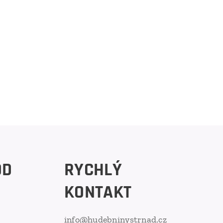
OD
RYCHLÝ
KONTAKT
info@hudebninystrnad.cz