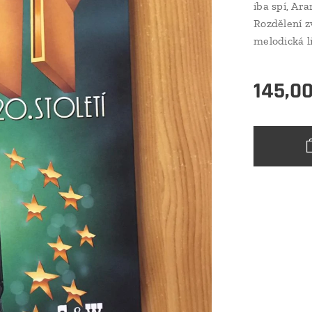
iba spí, Ar
Rozdělení z
melodická 
145,0