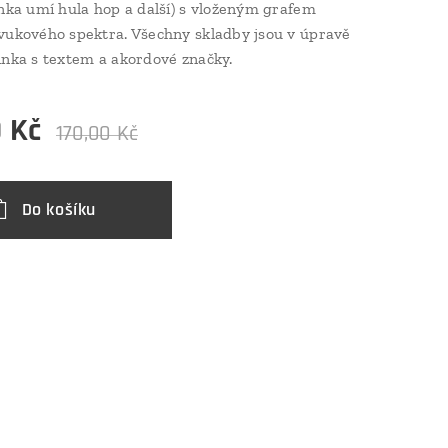
anka umí hula hop a další) s vloženým grafem
vukového spektra. Všechny skladby jsou v úpravě
linka s textem a akordové značky.
0
Kč
170,00
Kč
Do košíku