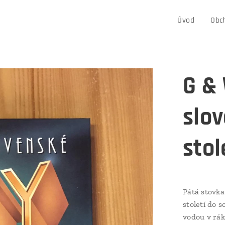
Úvod
Obc
G & 
slov
stol
Pátá stovka
století do 
vodou v rák