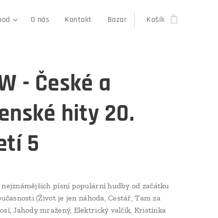
hod
O nás
Kontakt
Bazar
Košík
W - České a
enské hity 20.
etí 5
 nejznámějších písní populární hudby od začátku
současnosti (Život je jen náhoda, Cestář, Tam za
osí, Jahody mražený, Elektrický valčík, Kristínka