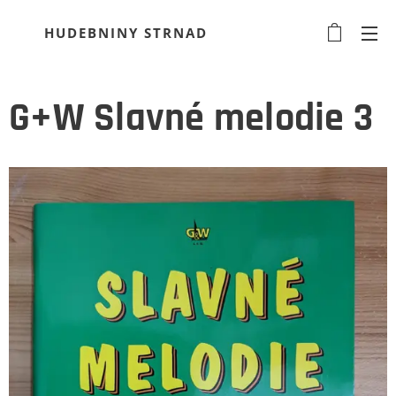
HUDEBNINY STRNAD
G+W Slavné melodie 3