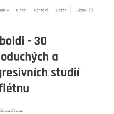
hod
O nás
Kontakt
Bazar
Košík
boldi - 30
noduchých a
resivních studií
flétnu
íčnou flétnu.