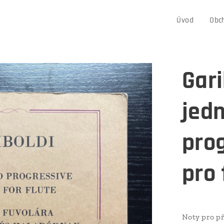
Úvod
Obc
Gari
jed
prog
pro 
Noty pro př