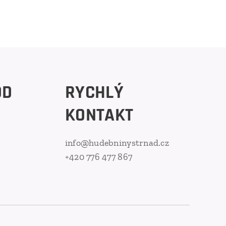
OD
RYCHLÝ
KONTAKT
info@hudebninystrnad.cz
+420 776 477 867