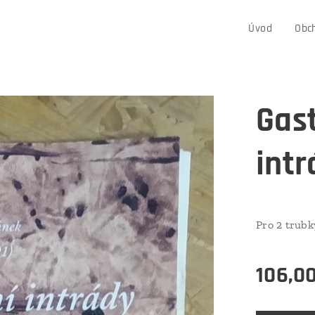
Úvod
Obc
Gast
intr
Pro 2 trubk
106,0