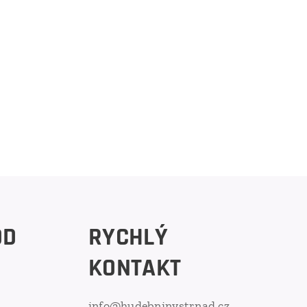
OD
RYCHLÝ
KONTAKT
info@hudebninystrnad.cz