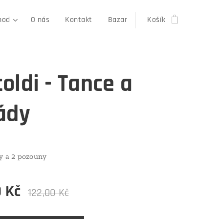
hod
O nás
Kontakt
Bazar
Košík
oldi - Tance a
ády
y a 2 pozouny
0
Kč
122,00
Kč