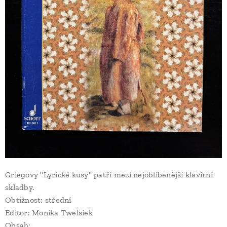
Griegovy "Lyrické kusy" patří mezi nejoblíbenější klavírní
skladby.
Obtížnost: střední
Editor: Monika Twelsiek
Obsah: