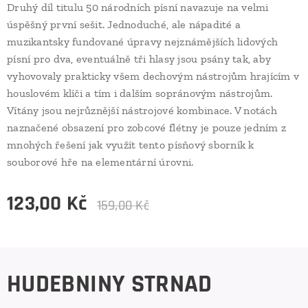
Druhý díl titulu 50 národních písní navazuje na velmi
úspěšný první sešit. Jednoduché, ale nápadité a
muzikantsky fundované úpravy nejznámějších lidových
písní pro dva, eventuálně tři hlasy jsou psány tak, aby
vyhovovaly prakticky všem dechovým nástrojům hrajícím v
houslovém klíči a tím i dalším sopránovým nástrojům.
Vítány jsou nejrůznější nástrojové kombinace. V notách
naznačené obsazení pro zobcové flétny je pouze jedním z
mnohých řešení jak využít tento písňový sborník k
souborové hře na elementární úrovni.
123,00
Kč
159,00
Kč
HUDEBNINY STRNAD