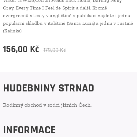
Water Is Wide,Cotton Fields Back Home, Darling Nelly
Gray, Every Time I Feel de Spirit a další. Kromě
evergreenů s texty v angličtině v publikaci najdete i jednu
populární skladbu v italštině (Santa Lucia) a jednu v ruštině
(Kalinka).
156,00
Kč
179,00
Kč
HUDEBNINY STRNAD
Rodinný obchod v srdci jižních Čech.
INFORMACE