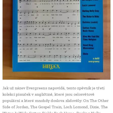
Jak už název Evergreens napovídá, tento zpěvník je třetí
kolekcí písniček v angličtině, které jsou celosvětově
populární a které mnohdy doslova zlidověly: On The Other
Side of Jordan, The Gospel Train, Loch Lomond, Dixie, The