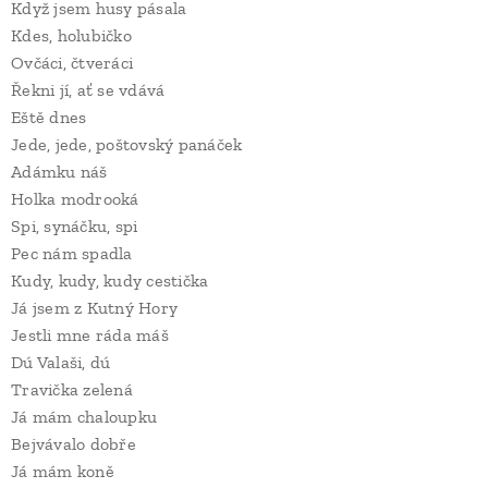
Když jsem husy pásala
Kdes, holubičko
Ovčáci, čtveráci
Řekni jí, ať se vdává
Eště dnes
Jede, jede, poštovský panáček
Adámku náš
Holka modrooká
Spi, synáčku, spi
Pec nám spadla
Kudy, kudy, kudy cestička
Já jsem z Kutný Hory
Jestli mne ráda máš
Dú Valaši, dú
Travička zelená
Já mám chaloupku
Bejvávalo dobře
Já mám koně