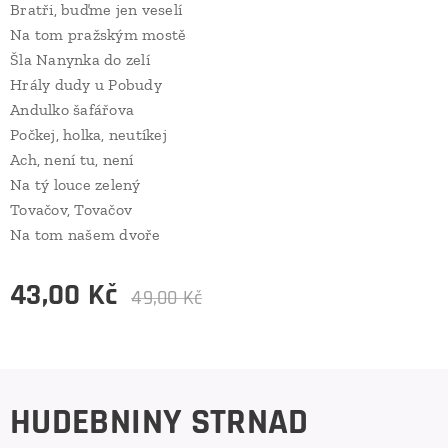
Bratři, buďme jen veselí
Na tom pražským mostě
Šla Nanynka do zelí
Hrály dudy u Pobudy
Andulko šafářova
Počkej, holka, neutíkej
Ach, není tu, není
Na tý louce zelený
Tovačov, Tovačov
Na tom našem dvoře
43,00
Kč
49,00
Kč
HUDEBNINY STRNAD