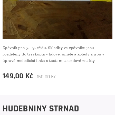
Zpěvník pro 5. - 9. třídu. Skladby ve zpěvníku jsou
rozděleny do tří skupin - lidové, umělé a koledy a jsou v
úpravě melodická linka s textem, akordové značky.
149,00
Kč
150,00
Kč
HUDEBNINY STRNAD