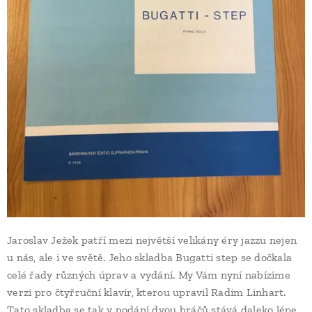
Jaroslav Ježek patří mezi největší velikány éry jazzu nejen
u nás, ale i ve světě. Jeho skladba Bugatti step se dočkala
celé řady různých úprav a vydání. My Vám nyní nabízíme
verzi pro čtyřruční klavír, kterou upravil Radim Linhart.
Tato skladba se tak v podání dvou hráčů stává daleko lépe