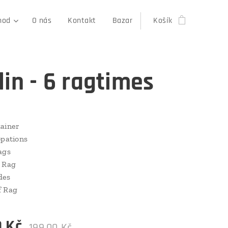
hod
O nás
Kontakt
Bazar
Košík
lin - 6 ragtimes
ainer
opations
ags
e Rag
des
f Rag
0
Kč