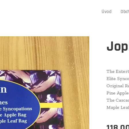
Úvod
Obc
Jop
The Entert
Elite Sync
Original R
Pine Appl
The Casca
Maple Lea
118,0