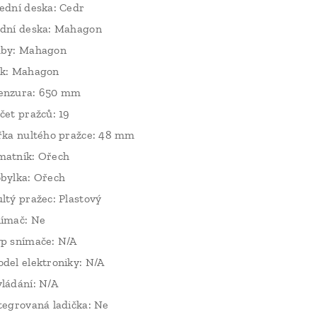
ední deska: Cedr
dní deska: Mahagon
by: Mahagon
k: Mahagon
nzura: 650 mm
čet pražců: 19
řka nultého pražce: 48 mm
atník: Ořech
bylka: Ořech
ltý pražec: Plastový
ímač: Ne
p snímače: N/A
del elektroniky: N/A
ládání: N/A
tegrovaná ladička: Ne