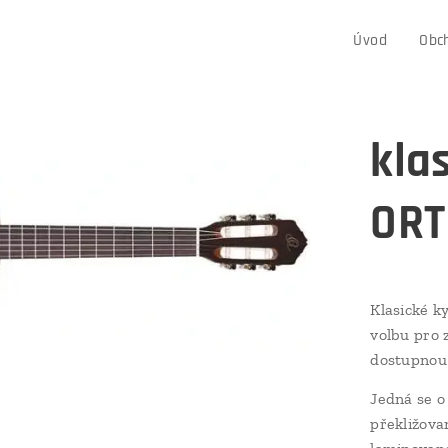
Úvod
Obc
kla
ORT
Klasické k
volbu pro z
dostupnou 
Jedná se 
překližova