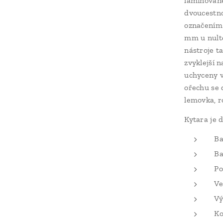
laminovan
dvoucestn
označením 
mm u nulté
nástroje ta
zvyklejší 
uchyceny v
ořechu se 
lemovka, ro
Kytara je 
Ba
Ba
Po
Ve
Vý
Ko