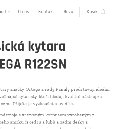
hod
O nás
Kontakt
Bazar
Košík
sická kytara
EGA R122SN
ytary značky Ortega z řady Family představují ideální
ačínající kytaristy, kteří hledají kvalitní nástroj za
cenu. Přijďte je vyzkoušet a uvidíte.
o nástroje s vrstveným korpusem vyrobeným z
ného smrku či cedru a lubů a zadní desky z