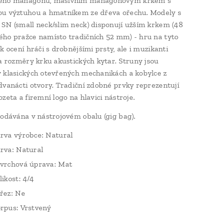
ého mahagonu, masivním mahagonovým krkem s
ou výztuhou a hmatníkem ze dřeva ořechu. Modely s
SN (small neck/slim neck) disponují užším krkem (48
ho pražce namísto tradičních 52 mm) - hru na tyto
k ocení hráči s drobnějšími prsty, ale i muzikanti
na rozměry krku akustických kytar. Struny jsou
 klasických otevřených mechanikách a kobylce z
dvanácti otvory. Tradiční zdobné prvky reprezentují
zeta a firemní logo na hlavici nástroje.
dodávána v nástrojovém obalu (gig bag).
rva výrobce: Natural
rva: Natural
vrchová úprava: Mat
likost: 4/4
řez: Ne
rpus: Vrstvený