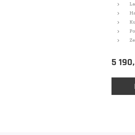
La
Ha
Ku
Po
Ze
5 190