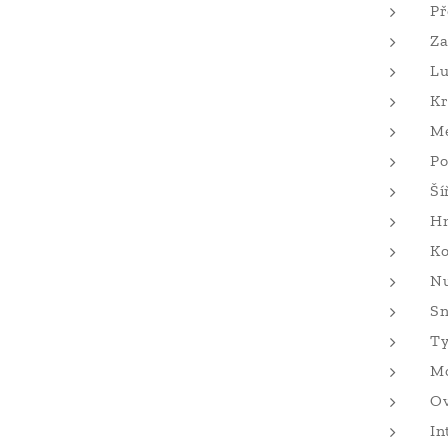
Př
Za
Lu
Kr
Me
Po
Ší
Hm
Ko
Nu
Sn
Ty
Mo
Ov
In