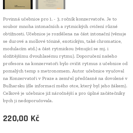
Povinná učebnice pro 1. - 3. ročník konzervatoře. Je to
soubor mnoha intonačních a rytmických cvičení různé
obtížnosti. Učebnice je rozdělena na část intonační (věnuje
se durové a mollové tónině, exotickým, také chromatice,
modulacím atd.) a část rytmickou (věnující se mj. i
složitějšímu dvouhlasému rytmu). Doporučení našeho
profesora na konzervatoři bylo cvičit rytmus z učebnice od
pomalých temp s metronomem. Autor učebnice vyučoval
na Konzervatoři v Praze a zemřel předčasně na dovolené v
Bulharsku (dle informací mého otce, který byl jeho žákem).
Celkově je učebnice již náročnější a pro úplné začátečníky
bych ji nedoporučovala.
220,00
Kč