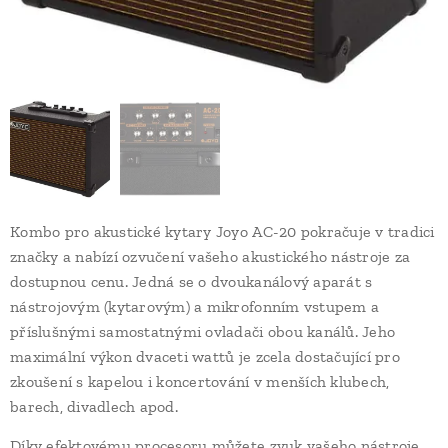
Kombo pro akustické kytary Joyo AC-20 pokračuje v tradici
značky a nabízí ozvučení vašeho akustického nástroje za
dostupnou cenu. Jedná se o dvoukanálový aparát s
nástrojovým (kytarovým) a mikrofonním vstupem a
příslušnými samostatnými ovladači obou kanálů. Jeho
maximální výkon dvaceti wattů je zcela dostačující pro
zkoušení s kapelou i koncertování v menších klubech,
barech, divadlech apod.
Díky efektovému procesoru můžete zvuk vašeho nástroje