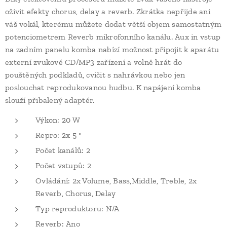
oživit efekty chorus, delay a reverb. Zkrátka nepřijde ani
váš vokál, kterému můžete dodat větší objem samostatným
potenciometrem Reverb mikrofonního kanálu. Aux in vstup
na zadním panelu komba nabízí možnost připojit k aparátu
externí zvukové CD/MP3 zařízení a volně hrát do
pouštěných podkladů, cvičit s nahrávkou nebo jen
poslouchat reprodukovanou hudbu. K napájení komba
slouží přibalený adaptér.
Výkon: 20 W
Repro: 2x 5 "
Počet kanálů: 2
Počet vstupů: 2
Ovládání: 2x Volume, Bass,Middle, Treble, 2x
Reverb, Chorus, Delay
Typ reproduktoru: N/A
Reverb: Ano