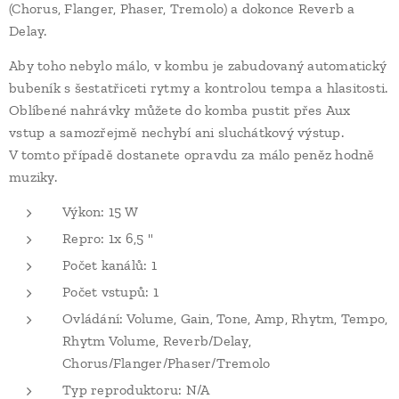
(Chorus, Flanger, Phaser, Tremolo) a dokonce Reverb a
Delay.
Aby toho nebylo málo, v kombu je zabudovaný automatický
bubeník s šestatřiceti rytmy a kontrolou tempa a hlasitosti.
Oblíbené nahrávky můžete do komba pustit přes Aux
vstup a samozřejmě nechybí ani sluchátkový výstup.
V tomto případě dostanete opravdu za málo peněz hodně
muziky.
Výkon: 15 W
Repro: 1x 6,5 "
Počet kanálů: 1
Počet vstupů: 1
Ovládání: Volume, Gain, Tone, Amp, Rhytm, Tempo,
Rhytm Volume, Reverb/Delay,
Chorus/Flanger/Phaser/Tremolo
Typ reproduktoru: N/A