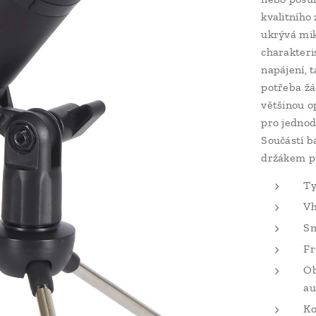
kvalitního
ukrývá mik
charakteri
napájení, t
potřeba žá
většinou o
pro jednod
Součástí b
držákem pro
Ty
Vh
Sm
Fr
Ob
au
Ko