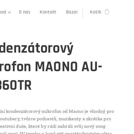
hod
O nás
Kontakt
Bazar
Košík
denzátorový
rofon MAONO AU-
360TR
lní kondenzátorový mikrofon od Maono je vhodný pro
 Youtubery, tvůrce podcastů, muzikanty a zkrátka pro
eativní duše, které by rádi nahráli svůj nový song
uli svojí AV tvorbu o level výš prostřednictvím ultra