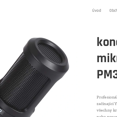
Úvod
Obc
kon
mik
PM
Profesioná
začínající
všechny kr
nebo posun