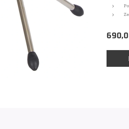
Po
Ze
690,