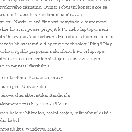
 zvukového záznamu. Uvnitř robustní konstrukce se
rofonní kapsule s kardioidní směrovou
stikou. Navíc ke své činnosti nevyžaduje fantomové
akže ho stačí pouze připojit k PC nebo laptopu, není
dného zvukového rozhraní. Mikrofon je kompatibilní s
peračních systémů a disponuje technologií Plug&Play
uché a rychlé připojení mikrofonu k PC či laptopu.
alení je stolní mikrofonní stojan s nastavitelným
 co největší flexibilitu.
p mikrofonu: Kondenzátorový
odné pro: Univerzální
ěrová charakteristika: Kardioida
ekvenční rozsah: 30 Hz - 16 kHz
sah balení: Mikrofon, stolní stojan, mikrofonní držák,
dio kabel
mpatibilita: Windows, MaćOS