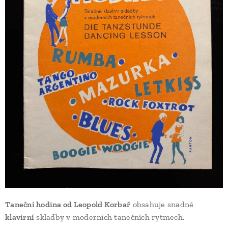
Taneční hodina od Leopold Korbař
obsahuje snadné
klavírní
skladby v moderních tanečních rytmech.