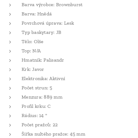
Barva výrobce: Brownburst
Barva: Hnědá
Povrchová úprava: Lesk
Typ baskytary: JB
Tělo: Olše
Top: N/A
Hmatník: Palisandr
Krk: Javor
Elektronika: Aktivní
Počet strun: 5
Menzura: 889 mm
Profil krku: C
Rádius: 14 "
Počet pražců: 22
Šířka nultého pražce: 45 mm