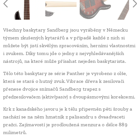
Všechny baskytary Sandberg jsou vyráběny v Německu
týmem zkušených kytarářů a v případě každé z nich si
můžete být jistí skvělým zpracováním, herními vlastnostmi
i zvukem. Díky tomu jde o jedny z nejvyhledávanějších
nástrojů, na které může přísahat nejeden baskytarista.
Tělo této baskytary ze série Panther je vyrobeno z olše,
která se stará o hutný zvuk. Vibrace dřeva k zesilovači
přenese dvojice snímačů Sandberg trapez s
předzesilovačem (aktiv/pasiv) s dvoupásmovými korekcemi.
Krk z kanadského javoru je k tělu připevněn pěti šrouby a
nachází se na něm hmatník z palisandru s dvaadvaceti
pražci. Zajímavostí je prodloužená menzura o délce 889
milimetrů.