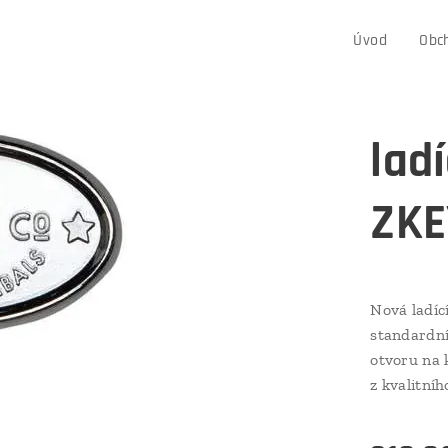
Úvod
Obc
lad
ZKE
Nová ladíc
standardní
otvoru na 
z kvalitní