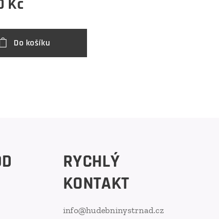
0
Kč
Do košíku
OD
RYCHLÝ
KONTAKT
info@hudebninystrnad.cz