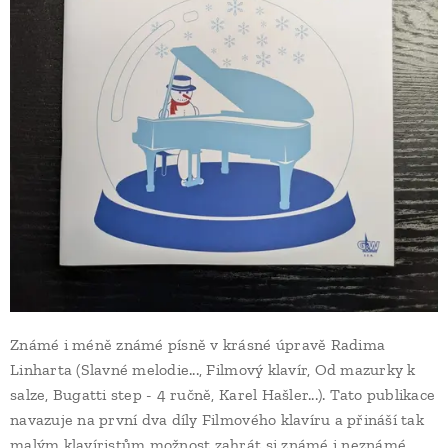
Známé i méně známé písně v krásné úpravě Radima
Linharta (Slavné melodie..., Filmový klavír, Od mazurky k
salze, Bugatti step - 4 ručně, Karel Hašler...). Tato publikace
navazuje na první dva díly Filmového klavíru a přináší tak
malým klavíristům možnost zahrát si známé i neznámé