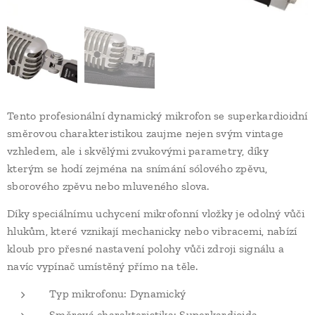
Tento profesionální dynamický mikrofon se superkardioidní
směrovou charakteristikou zaujme nejen svým vintage
vzhledem, ale i skvělými zvukovými parametry, díky
kterým se hodí zejména na snímání sólového zpěvu,
sborového zpěvu nebo mluveného slova.
Díky speciálnímu uchycení mikrofonní vložky je odolný vůči
hlukům, které vznikají mechanicky nebo vibracemi, nabízí
kloub pro přesné nastavení polohy vůči zdroji signálu a
navíc vypínač umístěný přímo na těle.
Typ mikrofonu: Dynamický
Směrová charakteristika: Superkardioida